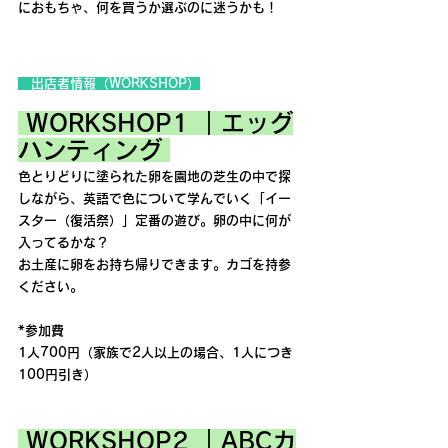
におもちゃ、何を買うか選ぶのに迷うかも！
　出店者情報（WORKSHOP）
 WORKSHOP1 ｜エッグ
ハンティング 
色とりどりに塗られた卵を園地の芝生の中で探
しながら、英語で色について学んでいく「イー
スター（復活祭）」定番の遊び。卵の中に何が
入ってるかな？
お土産に卵をお持ち帰りできます。カゴを持参
ください。
*参加費
1人700円（家族で2人以上の場合、1人につき
100円引き）
 WORKSHOP2 ｜ABCカ