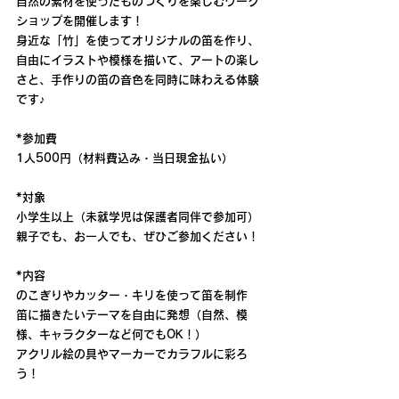
自然の素材を使ったものづくりを楽しむワーク
ショップを開催します！
身近な「竹」を使ってオリジナルの笛を作り、
自由にイラストや模様を描いて、アートの楽し
さと、手作りの笛の音色を同時に味わえる体験
です♪
*参加費
1人500円（材料費込み・当日現金払い）
*対象
小学生以上（未就学児は保護者同伴で参加可）
親子でも、お一人でも、ぜひご参加ください！
*内容
のこぎりやカッター・キリを使って笛を制作
笛に描きたいテーマを自由に発想（自然、模
様、キャラクターなど何でもOK！）
アクリル絵の具やマーカーでカラフルに彩ろ
う！