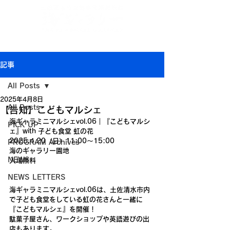
Jp
/
En
/
Ch
/
Ch
/
Kr
(CN)
(TW)
記事
All Posts
2025年4月8日
All Posts
【告知】こどもマルシェ
海ギャラミニマルシェvol.06｜『こどもマルシ
PICK UP
ェ』with 子ども食堂 虹の花
2025.4.20（日）11:00～15:00
PROGRAM Archives
海のギャラリー園地
NEWS
入場無料
NEWS LETTERS
海ギャラミニマルシェvol.06は、土佐清水市内
で子ども食堂をしている虹の花さんと一緒に
『こどもマルシェ』を開催！
駄菓子屋さん、ワークショップや英語遊びの出
店もあります。