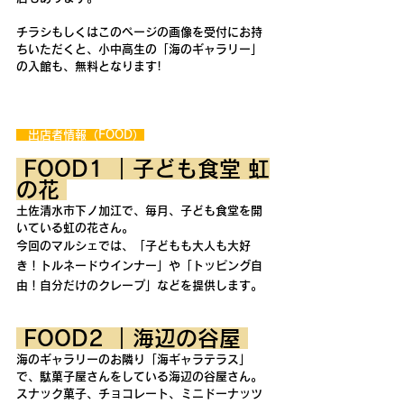
チラシもしくはこのページの画像を受付にお持
ちいただくと、小中高生の「海のギャラリー」
の入館も、無料となります!
　出店者情報（FOOD）
 FOOD1 
｜子ども食堂 虹
の花 
土佐清水市下ノ加江で、毎月、子ども食堂を開
いている虹の花さん。
今回のマルシェでは、「子どもも大人も大好
き！トルネードウインナー」や「トッピング自
由！自分だけのクレープ」などを提供します。
 FOOD2 ｜海辺の谷屋 
海のギャラリーのお隣り「海ギャラテラス」
で、駄菓子屋さんをしている海辺の谷屋さん。
スナック菓子、チョコレート、ミニドーナッツ