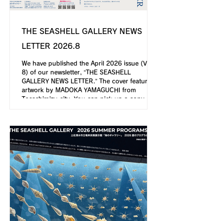
THE SEASHELL GALLERY NEWS
LETTER 2026.8
We have published the April 2026 issue (Vol.
8) of our newsletter, “THE SEASHELL
GALLERY NEWS LETTER.” The cover features
artwork by MADOKA YAMAGUCHI from
Tosashimizu city. You can pick up a copy at
tourist and cultural facilities in the Hata
region, as well as at libraries and art museums
in Kochi City. Translated with DeepL.com (free
version)