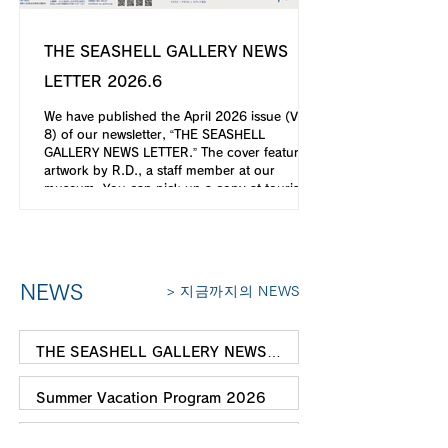
THE SEASHELL GALLERY NEWS
LETTER 2026.6
We have published the April 2026 issue (Vol.
8) of our newsletter, “THE SEASHELL
GALLERY NEWS LETTER.” The cover features
artwork by R.D., a staff member at our
museum. You can pick up a copy at tourist
and cultural facilities in the Hata region, as
well as at libraries and art museums in Kochi
City. Translated with DeepL.com (free version)
NEWS
> 지금까지의 NEWS
THE SEASHELL GALLERY NEWS
LETTER 2026.8
7월 26일
Summer Vacation Program 2026
7월 11일
THE SEASHELL GALLERY NEWS