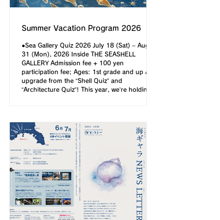
Summer Vacation Program 2026
●Sea Gallery Quiz 2026 July 18 (Sat) – August
31 (Mon), 2026 Inside THE SEASHELL
GALLERY Admission fee + 100 yen
participation fee; Ages: 1st grade and up An
upgrade from the “Shell Quiz” and
“Architecture Quiz”! This year, we’re holding
the “Sea Gallery Quiz.” Everyone who
participates will receive a commemorative gift
related to shells or architecture. ●Mini
Exhibition & Picture Book Reading: “Exploring
the Seaside and Stories Through Books” July
31 (Fri) – August 30 (Sun)