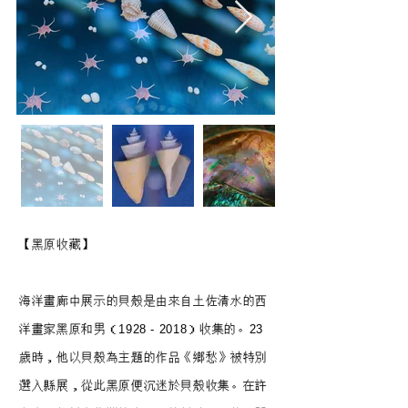
【黑原收藏】
海洋畫廊中展示的貝殼是由來自土佐清水的西
洋畫家黑原和男（1928 - 2018）收集的。23
歲時，他以貝殼為主題的作品《鄉愁》被特別
選入縣展，從此黑原便沉迷於貝殼收集。在許