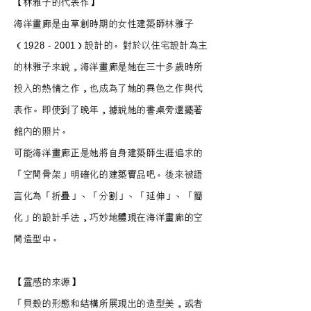
【林雅子的代表作】
海洋畫廊是由草創時期的女性建築師林雅子
（1928 - 2001）設計的。對於以住宅設計為主
的林雅子來說，海洋畫廊是她在三十多歲時所
投入的熱情之作，也成為了她的異色之作與代
表作。即使到了晚年，據說她的書桌旁還擺著
館內的照片。
可能海洋畫廊正是她將自身建築師生涯追求的
「空間骨架」明確化的建築實品吧。後來被語
言化為「折疊」、「分割」、「延伸」、「簡
化」的設計手法，巧妙地體現在海洋畫廊的空
間造型中。
【靈感的來源】
「貝殼的形態和結構所展現出的造型美，或者