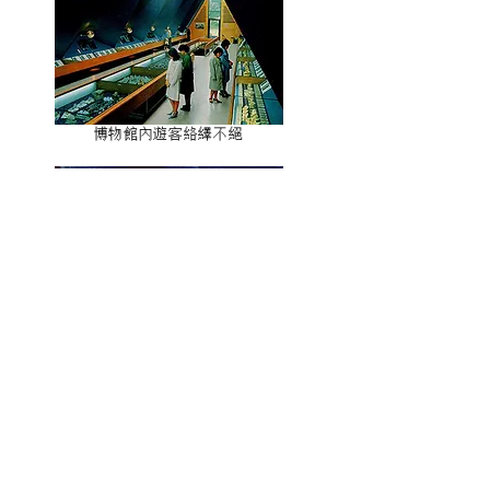
博物館內遊客絡繹不絕
為昭和天皇導覽的黑原和男
【觀光熱潮】
海洋畫廊於隔年1967年2月開館。
被報紙大肆報導，竜串地區的觀光客數量從