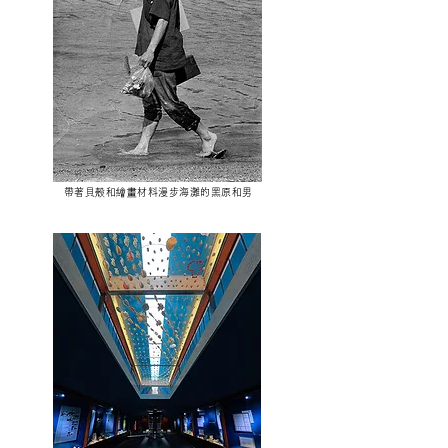
帶著貝殼和繪畫材料漫步海灘的黑原和男