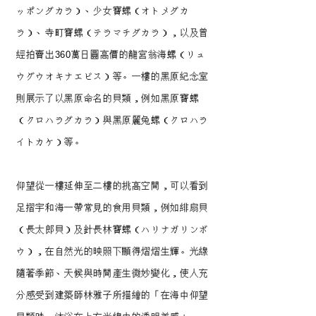
ッポンダカラ）、少女寶螺（オトメダカ
ラ）、寺町寶螺（テラマチダカラ），以及曾
經拍賣出360萬日圓高價的龍宮翁海螺（リュ
ウグウオキナエビス）等。一樓的黑原紀念室
則展示了以黑原命名的貝類，例如黑原寶螺
（クロハラダカラ）與黑原麗兔螺（クロハラ
イトカケ）等。
仰望從一樓延伸至二樓的挑高空間，可以看到
足摺宇和海一帶常見的食用貝類，例如緋扇貝
（長太郎貝）及針長林寶螺（ハリナガリンボ
ウ），在自然光的映照下顯得熠熠生輝。光線
隨著季節、天候與時間產生微妙變化，使人充
分感受到建築師林雅子所描繪的「在海中仰望