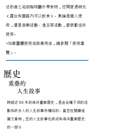
近的道之站或咖啡廳外帶食物，悠閒度過時光
（露台和園區內可以飲食）。無論是個人使
用，還是音樂活動、遠足等活動，都很歡迎來
使用。
※如需團體使用或商業用途，請參閱「使用導
覽」。
歷史
重疊的
人生故事
跨越近 60 年的海洋畫廊歷史，是由各種不同的活
動和許多人的人生故事所構成的。當您在閱讀這
篇文章時，您的人生故事也將成為海洋畫廊歷史
的一部分