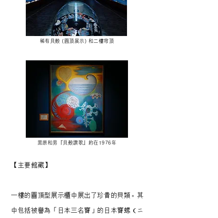
稀有貝殼 (圓頂展示) 和二樓穹頂
黑原和男『貝殼讚歌』約在1976年
【主要館藏】
一樓的圓頂型展示櫃中展出了珍貴的貝類。其
中包括被譽為「日本三名寶」的日本寶螺（ニ