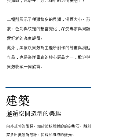
貝類時，沐浴在上方光線中的透明美感」。
二樓則展示了種類繁多的貝類，涵蓋大小、形
狀、色彩與紋理的豐富變化，深受專家與貝類
愛好者的高度評價。
此外，黑原以貝殼為主題所創作的繪畫與拼貼
作品，也是海洋畫廊的核心展品之一，歡迎與
貝殼收藏一同欣賞。
建築
邂逅空間造型的樂趣
向外延伸的階梯、如砂波紋般鋪設的御影石、雕刻
家多田美波所設計、閃耀如海浪的燈光、