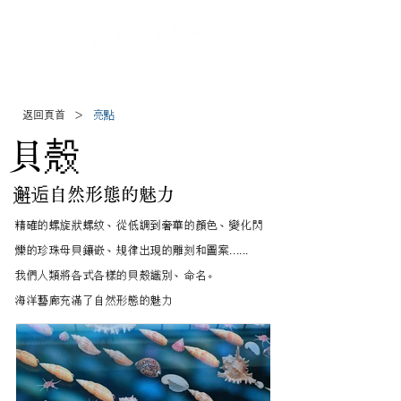
Jp
/
En
/
Ch
/
Ch
/
Kr
(CN)
(TW)
>
返回頁首
亮點
貝殼
邂逅自然形態的魅力
精確的螺旋狀螺紋、從低調到奢華的顏色、變化閃
爍的珍珠母貝鑲嵌、規律出現的雕刻和圖案......
我們人類將各式各樣的貝殼識別、命名。
海洋藝廊充滿了自然形態的魅力