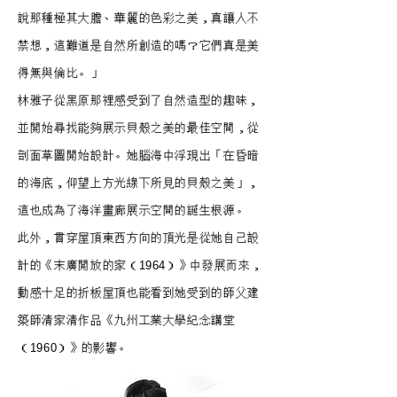
說那種極其大膽、華麗的色彩之美，真讓人不
禁想，這難道是自然所創造的嗎？它們真是美
得無與倫比。」
林雅子從黑原那裡感受到了自然造型的趣味，
並開始尋找能夠展示貝殼之美的最佳空間，從
剖面草圖開始設計。她腦海中浮現出「在昏暗
的海底，仰望上方光線下所見的貝殼之美」，
這也成為了海洋畫廊展示空間的誕生根源。
此外，貫穿屋頂東西方向的頂光是從她自己設
計的《末廣開放的家（1964）》中發展而來，
動感十足的折板屋頂也能看到她受到的師父建
築師清家清作品《九州工業大學紀念講堂
（1960）》的影響。