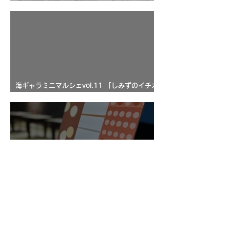
う！
海ギャラミニマルシェvol.11 「しみずのイチオ
シ・マルシェ」
ミニ展示「貝×グラフィック」