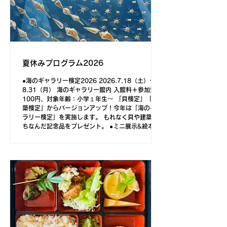
夏休みプログラム2026
●海のギャラリー検定2026 2026.7.18（土）～
8.31（月） 海のギャラリー館内 入館料＋参加費
100円、対象年齢：小学１年生～ 「貝検定」「建
築検定」からバージョンアップ！今年は「海のギャ
ラリー検定」を実施します。 もれなく貝や建築に
ちなんだ記念品をプレゼント。 ●ミニ展示&絵本読
み聞かせ『本で巡る海辺と物語』
2026.7.31（金）～8.30（日） 海のギャラリー多
目的室（入館無料エリア） 共催：（一社）海ギャ
ラCHIL OUT、土佐清水市立市民図書館 市民図書
館の職員さんイチオシの書籍や絵本を展示します。
海や貝を中心に、清水の海辺の民話や風習を紹介す
る本も！ 8.2（日）10:30～と8.15（土）14:00
～には、絵本の読み聞かせがあります（約30
分）。 ●夜の竜串 in 海ギャラ 2026.8.1（土）、
2（日）8（土）、9（日）、11日（火） 海のギャ
ラリー館内（特別入館料：大人500円、小中学生