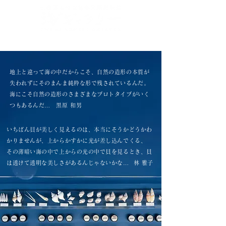
Jp
/
En
/
Ch
/
Ch
/
Kr
(CN)
(TW)
地上と違って海の中だからこそ、自然の造形の本質が
失われずにそのまんま純粋な形で残されているんだ。
海にこそ自然の造形のさまざまなプロトタイプがいく
つもあるんだ… 黒原 和男
いちばん貝が美しく見えるのは、本当にそうかどうかわ
かりませんが、上からかすかに光が差し込んでくる、
その薄暗い海の中で上からの光の中で貝を見るとき、貝
は透けて透明な美しさがあるんじゃないかな… 林 雅子