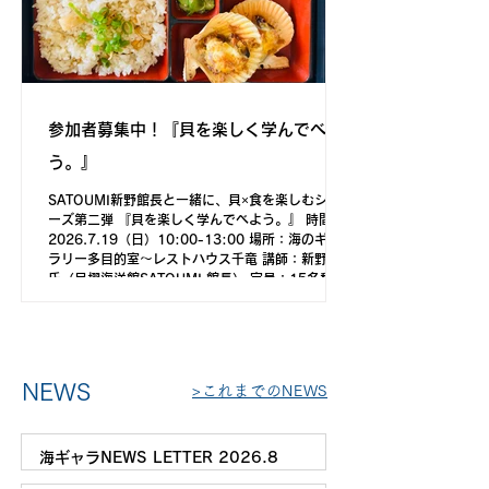
200円） 刻々と光移ろう黄昏時から楽しめる＜夜
間特別開館＞プログラム 17:30～特別セレクトの
音楽とともに館内でゆったりまっ
参加者募集中！『貝を楽しく学んでべよ
う。』
SATOUMI新野館長と一緒に、貝×食を楽しむシリ
ーズ第二弾 『貝を楽しく学んでべよう。』 時間：
2026.7.19（日）10:00-13:00 場所：海のギャ
ラリー多目的室～レストハウス千竜 講師：新野 大
氏（足摺海洋館SATOUMI 館長） 定員：15名程度
参加費：2,000円 「黒潮の恵み」貝のことを知っ
て、食べてみませんか？ 新野館長による「日本各
地の貝料理」のレクチャーと館内見学の後、当館近
くのレストハウス千竜さんで、貝づくしの美味しい
ランチをいただきます！ お申込先: 海のギャラリー
NEWS
>これまでのNEWS
（0880-85-0137） お申込フォームはこちら：
https://forms.gle/8V8vm4jZUcyzFqrA8 共催：
海のギャラリー指定管理者（一社）海ギャラCHILL
OUT、足摺海洋館SATOUMI
海ギャラNEWS LETTER 2026.8