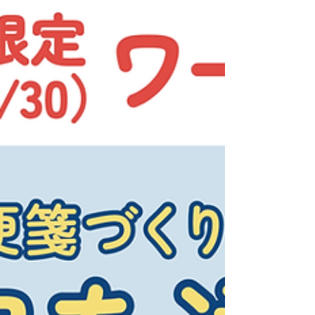
ギャラリー園地 入場無料、荒天中止 木漏れ日が気持ち
いい海のギャラリーの園地。 GW 中の4日間（5/2 ～
5/5）は、園地に遊具が登場！ 大きなクスノキから吊
るしたクライミングロープやカラフル・ステップで遊
べます。