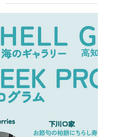
足摺海洋館SATOUMI 講師： 新野 大 氏（足摺海洋館
SATOUMI 館長） 対象： 親子連れなど貝に関心のあ
る方（小学生以上）10名程度 参加費： 大人1,500
円、子ども750円（材料費、保険代を含みます） 持ち
物： マイナスドライバー、貝を入れるバケツや袋、水
分（飲物）、着替え、タオルなど ● タイムスケジュー
ル（目安） 9:45 SATOUMI 2階レクチャールーム集
合 10:30 近隣の海岸で、貝の採取と観察（車移動）
12:00 SATOUMI 2階で調理（貝の炊き込みご飯、
味噌汁、塩ゆでなど） 13:00 食事、片付け
14:30 解散 ※海のギャラリー入館チケット（当日有
効）を配付します。解散後、ご来館ください！ ※雨天
の場合は、SATOUMIや海のギャラリー館内での貝の
観察会となる予定です。 お申込先: 海のギャラリー
（0880-85-0137）...