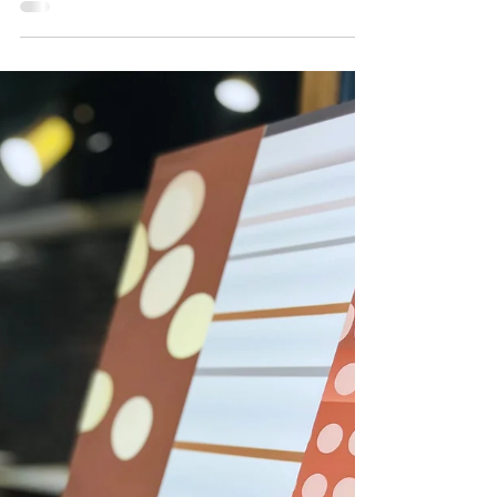
ください（0880-85-0137またはinfo@umi-no-
gallery.jp） ●レクチャー1 安心して参加できる「場」
海ギャラミニマルシェvol.11 「しみずのイ
づくり・ 鑑賞を豊かにする「問い」づくり 講師：林建
チオシ・マルシェ」
太さん（「視覚障害者とつくる美術鑑賞ワークショッ
プ」代表） 建築ビギナーと建築を勉強したり仕事にし
海ギャラミニマルシェvol.11 「 しみずのイチオシ・
ている方、障害のある方とない方など、立場や特性が
マルシェ 」 2026.3.15（日）10:00-15:00 海のギ
異なる方が一緒に鑑賞プログラムを楽しむ場とつくる
ャラリー園地 入場無料 今回のミニマルシェは、竜串エ
には、どんなアイデアや工夫が考えられるでしょう
リアで毎年恒例の「奇岩フェスティバル」と同時開催
か？ また、鑑賞プログラムをより豊かにする「問い」
です。 清水の名店や名品が会する「しみずのイチオ
をどのように準備するとよいで
シ・マルシェ」を開催します。 奇岩フェスティバルの
ステージとあわせてお楽しみください！ ＊3月15日
は、海のギャラリーへの入館が無料となります。
●FOODS 下川口家 TAKAOKA MUFFIN ポミエ 焼き鳥
みやどり清水店 夢の叶崎ぱん 海辺の谷屋 樹々（き
ぎ） 道の駅めじかの里土佐清水 ●GOODS おがたま庵
Ogatamaan MEDERU商店 海のギャラリー
●WORKSHOP/DISPLAY スノーピーク土佐清水
SATOUMI 高知県立清水高校のみなさん