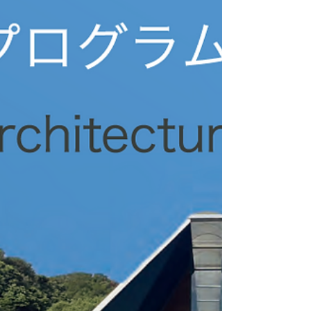
BOOK『竜串遊歩』がなくなり次第、終了する場合が
あります。 しみずのイチオシ・マルシェwith 奇岩フェ
ス会場でも体験できます！ この日限定で、「竜串を送
ろう！」参加の方に、クリアファイルを１枚プレゼン
ト！