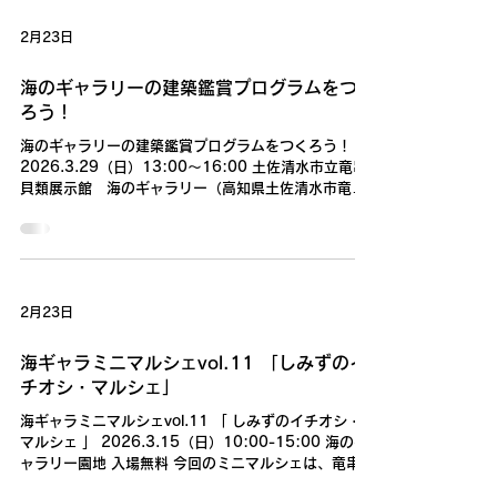
2月23日
海のギャラリーの建築鑑賞プログラムをつく
ろう！
海のギャラリーの建築鑑賞プログラムをつくろう！
2026.3.29（日）13:00～16:00 土佐清水市立竜串
貝類展示館 海のギャラリー（高知県土佐清水市竜串
23 番8 号） 参加無料 定員20名程度 海のギャラリー
（登録有形文化財）をフィールドに、さまざまな人が
一緒に楽しむ鑑賞プログラムづくりに参加してみませ
んか？ レクチャーの後、鑑賞を豊かにする「問い」づ
くりに挑戦。建築や鑑賞に関心ある方ならどなたでも
2月23日
ご参加いただけます。 お名前と連絡先を添えてお申込