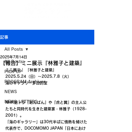
Jp
/
En
/
Ch
/
Ch
/
Kr
(CN)
(TW)
記事
All Posts
2025年7月14日
All Posts
【報告】ミニ展示『林雅子と建築』
ミニ展示
｜ 『
林雅子と建築』
PICK UP
2025.5.24（日）～2025.7.8（火）
PROGRAM Archives
海のギャラリー多目的室
NEWS
NEWS LETTERS
NHK朝ドラ『あんぱん』や『虎と翼』の主人公
たちと同時代を生きた建築家・林雅子（1928-
2001）。
「海のギャラリー」は30代半ばに情熱を傾けた
代表作で、DOCOMOMO JAPAN「日本におけ